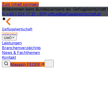
Zum Inhalt springen
Willkommen beim Bundesverband der Geflügelwirtschaft 
+43 1 334 17 21 – 61
office@gefluegelwirtschaft.at
Geflügelwirtschaft
Österreich
GWÖ
Leistungen
Branchenverzeichnis
News & Fachthemen
Kontakt
Magazin FEDER