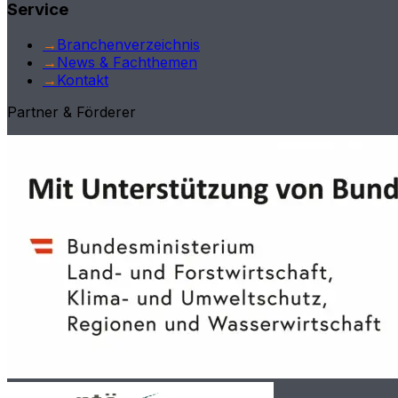
Service
→
Branchenverzeichnis
→
News & Fachthemen
→
Kontakt
Partner & Förderer