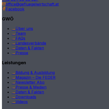
office@gefluegelwirtschaft.at
Facebook
GWÖ
→
Über uns
→
Team
→
FAQs
→
Landesverbände
→
Daten & Fakten
→
Presse
Leistungen
→
Bildung & Ausbildung
→
Magazin – Die FEDER
→
Newsletter Abo
→
Presse & Medien
→
Daten & Fakten
→
Downloads
→
Videos