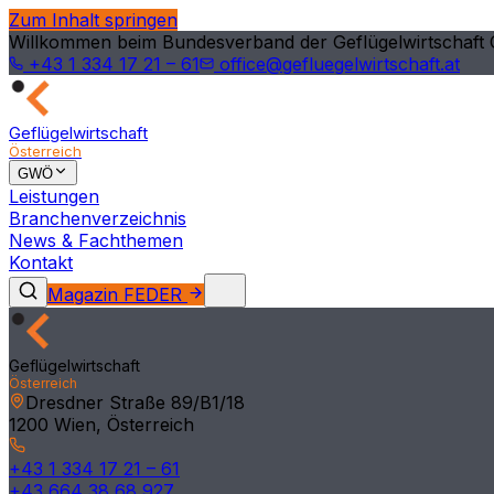
Zum Inhalt springen
Willkommen beim Bundesverband der Geflügelwirtschaft 
+43 1 334 17 21 – 61
office@gefluegelwirtschaft.at
Geflügelwirtschaft
Österreich
GWÖ
Leistungen
Branchenverzeichnis
News & Fachthemen
Kontakt
Magazin FEDER
Geflügelwirtschaft
Österreich
Dresdner Straße 89/B1/18
1200 Wien, Österreich
+43 1 334 17 21 – 61
+43 664 38 68 927