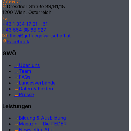
Österreich
Salzburg
Dresdner Straße 89/B1/18
1200 Wien, Österreich
Tirol
+43 1 334 17 21 – 61
Kärnten
+43 664 38 68 927
office@gefluegelwirtschaft.at
Vorarlberg
Facebook
Burgenland
GWÖ
Deutschland
→
Über uns
→
Team
International
→
FAQs
→
Landesverbände
→
Daten & Fakten
→
Presse
Leistungen
→
Bildung & Ausbildung
→
Magazin – Die FEDER
→
Newsletter Abo