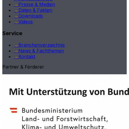
→
Presse & Medien
→
Daten & Fakten
→
Downloads
→
Videos
Service
→
Branchenverzeichnis
→
News & Fachthemen
→
Kontakt
Partner & Förderer