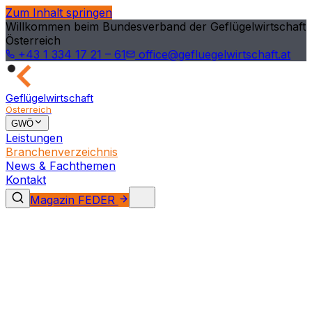
Zum Inhalt springen
Willkommen beim Bundesverband der Geflügelwirtschaft
Österreich
+43 1 334 17 21 – 61
office@gefluegelwirtschaft.at
Geflügelwirtschaft
Österreich
GWÖ
Leistungen
Branchenverzeichnis
News & Fachthemen
Kontakt
Magazin FEDER