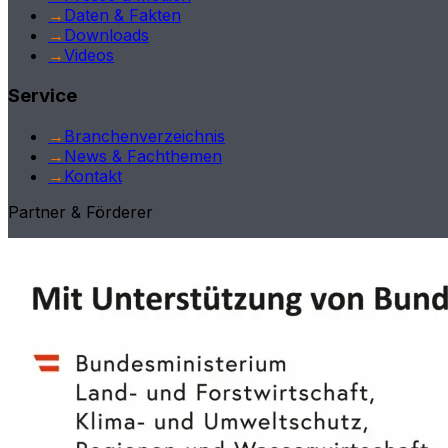
→
Daten & Fakten
→
Downloads
→
Videos
Service
→
Branchenverzeichnis
→
News & Fachthemen
→
Kontakt
Partner & Förderer