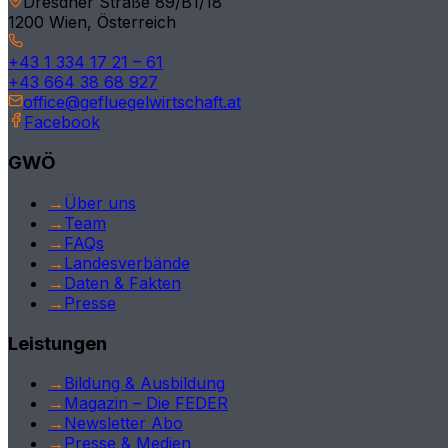
Dresdner Straße 89/B1/18
1200 Wien, Österreich
Tirol
+43 1 334 17 21 – 61
Kärnten
+43 664 38 68 927
office@gefluegelwirtschaft.at
Vorarlberg
Facebook
Burgenland
GWÖ
Deutschland
→
Über uns
→
Team
International
→
FAQs
→
Landesverbände
→
Daten & Fakten
→
Presse
Leistungen
→
Bildung & Ausbildung
→
Magazin – Die FEDER
→
Newsletter Abo
→
Presse & Medien