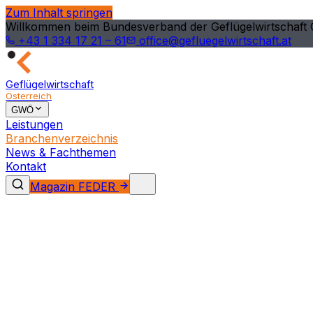
Zum Inhalt springen
Willkommen beim Bundesverband der Geflügelwirtschaft 
+43 1 334 17 21 – 61
office@gefluegelwirtschaft.at
Geflügelwirtschaft
Österreich
GWÖ
Leistungen
Branchenverzeichnis
News & Fachthemen
Kontakt
Magazin FEDER