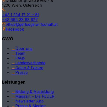
Dresdner Straße 89/B1/18
1200 Wien, Österreich
Tirol
+43 1 334 17 21 – 61
Kärnten
+43 664 38 68 927
office@gefluegelwirtschaft.at
Vorarlberg
Facebook
Burgenland
GWÖ
Deutschland
→
Über uns
→
Team
International
→
FAQs
→
Landesverbände
→
Daten & Fakten
→
Presse
Leistungen
→
Bildung & Ausbildung
→
Magazin – Die FEDER
→
Newsletter Abo
→
Presse & Medien