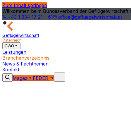
Zum Inhalt springen
Willkommen beim Bundesverband der Geflügelwirtschaft 
+43 1 334 17 21 – 61
office@gefluegelwirtschaft.at
Geflügelwirtschaft
Österreich
GWÖ
Leistungen
Branchenverzeichnis
News & Fachthemen
Kontakt
Magazin FEDER