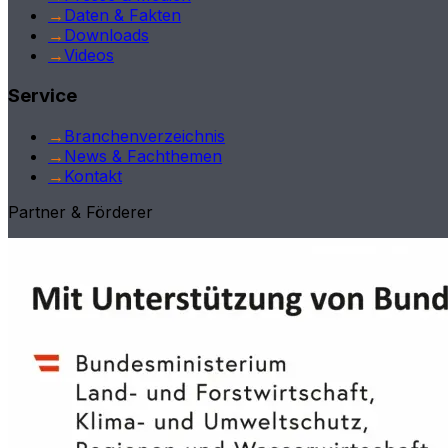
→
Daten & Fakten
→
Downloads
→
Videos
Service
→
Branchenverzeichnis
→
News & Fachthemen
→
Kontakt
Partner & Förderer