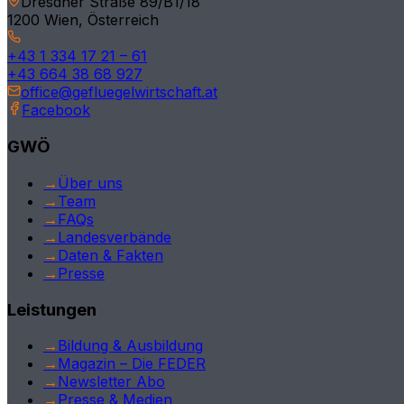
Dresdner Straße 89/B1/18
1200 Wien, Österreich
Tirol
+43 1 334 17 21 – 61
Kärnten
+43 664 38 68 927
office@gefluegelwirtschaft.at
Vorarlberg
Facebook
Burgenland
GWÖ
Deutschland
→
Über uns
→
Team
International
→
FAQs
→
Landesverbände
→
Daten & Fakten
→
Presse
Leistungen
→
Bildung & Ausbildung
→
Magazin – Die FEDER
→
Newsletter Abo
→
Presse & Medien