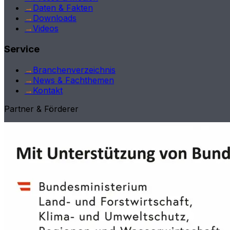
→
Daten & Fakten
→
Downloads
→
Videos
Service
→
Branchenverzeichnis
→
News & Fachthemen
→
Kontakt
Partner & Förderer