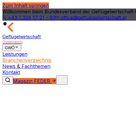
Zum Inhalt springen
Willkommen beim Bundesverband der Geflügelwirtschaft 
+43 1 334 17 21 – 61
office@gefluegelwirtschaft.at
Geflügelwirtschaft
Österreich
GWÖ
Leistungen
Branchenverzeichnis
News & Fachthemen
Kontakt
Magazin FEDER