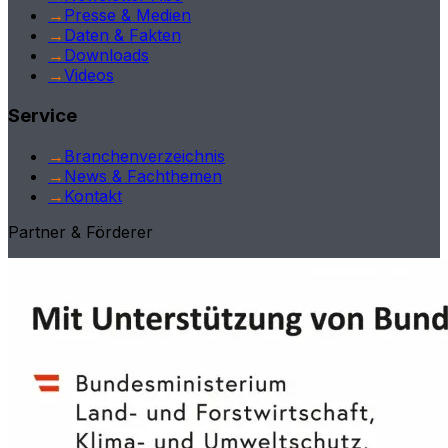
→
Presse & Medien
→
Daten & Fakten
→
Downloads
→
Videos
Service
→
Branchenverzeichnis
→
News & Fachthemen
→
Kontakt
Partner & Förderer