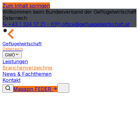
Zum Inhalt springen
Willkommen beim Bundesverband der Geflügelwirtschaft
Österreich
+43 1 334 17 21 – 61
office@gefluegelwirtschaft.at
Geflügelwirtschaft
Österreich
GWÖ
Leistungen
Branchenverzeichnis
News & Fachthemen
Kontakt
Magazin FEDER