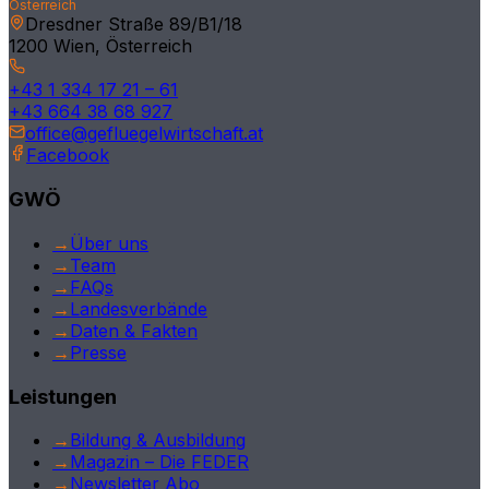
Österreich
Salzburg
Dresdner Straße 89/B1/18
1200 Wien, Österreich
Tirol
+43 1 334 17 21 – 61
Kärnten
+43 664 38 68 927
office@gefluegelwirtschaft.at
Vorarlberg
Facebook
Burgenland
GWÖ
Deutschland
→
Über uns
→
Team
International
→
FAQs
→
Landesverbände
→
Daten & Fakten
→
Presse
Leistungen
→
Bildung & Ausbildung
→
Magazin – Die FEDER
→
Newsletter Abo