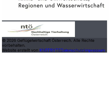
©
2026
Geflügelwirtschaft Österreich. Alle Rechte
vorbehalten.
Website erstellt von
KNEEBYTE
Datenschutz
Impressum