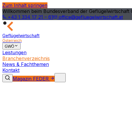
Zum Inhalt springen
Willkommen beim Bundesverband der Geflügelwirtschaft 
+43 1 334 17 21 – 61
office@gefluegelwirtschaft.at
Geflügelwirtschaft
Österreich
GWÖ
Leistungen
Branchenverzeichnis
News & Fachthemen
Kontakt
Magazin FEDER