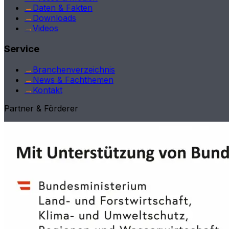
→
Daten & Fakten
→
Downloads
→
Videos
Service
→
Branchenverzeichnis
→
News & Fachthemen
→
Kontakt
Partner & Förderer