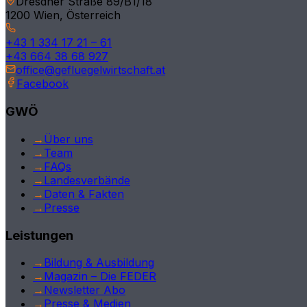
Dresdner Straße 89/B1/18
1200 Wien, Österreich
Tirol
+43 1 334 17 21 – 61
Kärnten
+43 664 38 68 927
office@gefluegelwirtschaft.at
Vorarlberg
Facebook
Burgenland
GWÖ
Deutschland
→
Über uns
→
Team
International
→
FAQs
→
Landesverbände
→
Daten & Fakten
→
Presse
Leistungen
→
Bildung & Ausbildung
→
Magazin – Die FEDER
→
Newsletter Abo
→
Presse & Medien