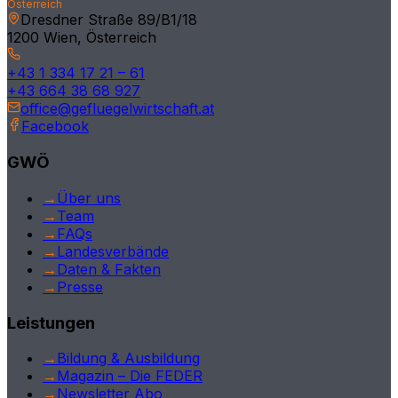
Österreich
Salzburg
Dresdner Straße 89/B1/18
1200 Wien, Österreich
Tirol
+43 1 334 17 21 – 61
Kärnten
+43 664 38 68 927
office@gefluegelwirtschaft.at
Vorarlberg
Facebook
Burgenland
GWÖ
Deutschland
→
Über uns
→
Team
International
→
FAQs
→
Landesverbände
→
Daten & Fakten
→
Presse
Leistungen
→
Bildung & Ausbildung
→
Magazin – Die FEDER
→
Newsletter Abo