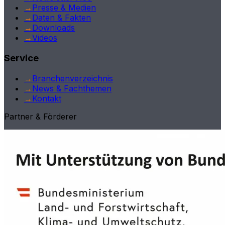
→
Presse & Medien
→
Daten & Fakten
→
Downloads
→
Videos
Service
→
Branchenverzeichnis
→
News & Fachthemen
→
Kontakt
Partner & Förderer