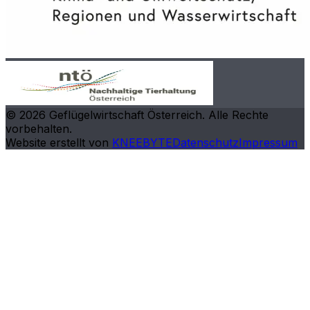
©
2026
Geflügelwirtschaft Österreich. Alle Rechte
vorbehalten.
Website erstellt von
KNEEBYTE
Datenschutz
Impressum