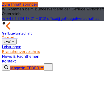
Zum Inhalt springen
Willkommen beim Bundesverband der Geflügelwirtschaft
Österreich
+43 1 334 17 21 – 61
office@gefluegelwirtschaft.at
Geflügelwirtschaft
Österreich
GWÖ
Leistungen
Branchenverzeichnis
News & Fachthemen
Kontakt
Magazin FEDER